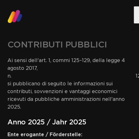
Skip to main content
CONTRIBUTI PUBBLICI
C
O
N
T
R
I
B
U
T
I
P
U
B
B
L
I
C
I
Ai sensi dell'art. 1, commi 125–129, della legge 4
agosto 2017,
n. 124
si pubblicano di seguito le informazioni sui
contributi, sovvenzioni e vantaggi economici
ricevuti da pubbliche amministrazioni nell'anno
2025.
Anno 2025 / Jahr 2025
Ente erogante / Förderstelle: